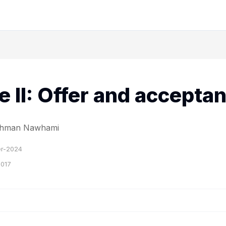
e II: Offer and accepta
Rahman Nawhami
r-2024
2017