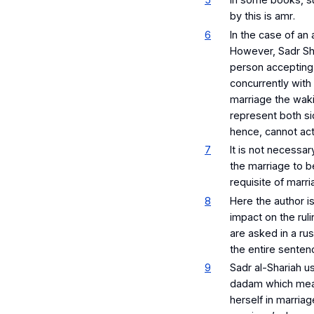
by this is
amr
.
6
In the case of an
However, Sadr Sha
person accepting 
concurrently with 
marriage the
waki
represent both si
hence, cannot act
7
It is not necessa
the marriage to b
requisite of marr
8
Here the author is
impact on the rul
are asked in a rus
the entire sentenc
9
Sadr al-Shariah u
dadam
which mean
herself in marriag