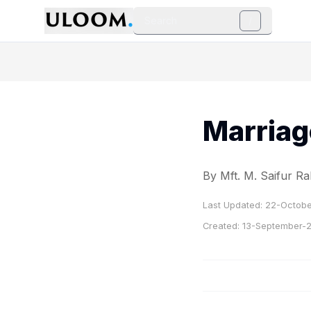
Search
/
Marriag
By Mft. M. Saifur 
Last Updated:
22-Octobe
Created:
13-September-