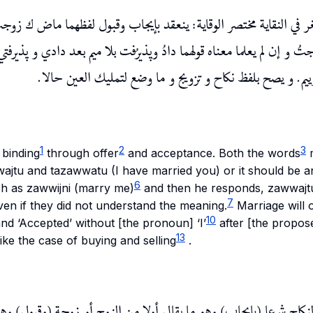
 في النقاية مختصر الوقاية: ينعقد بإيجاب وقبول لفظهما ماض ك زوجت
جتُ و إن لم يعلما معناه قولهما دادُ وپذيرُفت بلا ميم بعد دادي و پذيرفتي
ييم. و يصح بلفظ نكاح و تزويج و ما وضع لتمليك العين حالا
1
2
3
binding
through offer
and acceptance. Both the words
m
ajtu
and
tazawwatu
(I have married you) or it should be a
6
ch as
zawwijni
(marry me)
and then he responds,
zawwajt
7
en if they did not understand the meaning.
Marriage will 
10
nd ‘Accepted’ without [the pronoun] ‘I’
after [the propos
13
ike the case of buying and selling
.