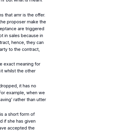
ns that
amr
is the offer.
 the proposer make the
cceptance are triggered
ot in sales because in
tract, hence, they can
arty to the contract,
he exact meaning for
t whilst the other
 dropped, it has no
e. For example, when we
aving’ rather than utter
is a short form of
d if she has given
have accepted the