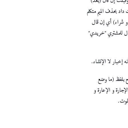
ُ وقبلتُ إن كان (بعد
داد بحذف الميم متكلم
(و شراء) أي إن قال
 قال للمشتري "خريدي
( إخبار لا الإنشاء
( بلفظ (ما وضع
لإجارة و الإعارة و
الموت