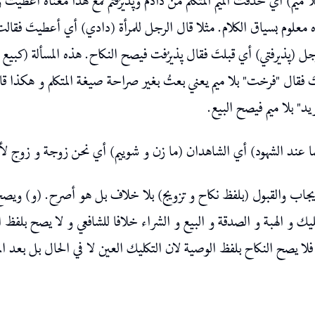
 بلا ميم) أي حذفت الميم المتكلم من دادم وپذيرُفتم فمع هذا معناه أعطيت
معلوم بسياق الكلام. مثلا قال الرجل للمرأة (دادي) أي أعطيتَ فقالت 
جل (پذيرفتي) أي قبلتَ فقال پذيرُفت فيصح النكاح. هذه المسألة (كبيع 
عتَ فقال "فرخت" بلا ميم يعني بعتُ بغير صراحة صيغة المتكلم و هكذا
يد" بلا ميم فيصح البيع
هما عند الشهود) أي الشاهدان (ما زن و شوييم) أي نحن زوجة و زوج لأنه
جاب والقبول (بلفظ نكاح و تزويج) بلا خلاف بل هو أصرح. (و) ويصح
ليك و الهبة و الصدقة و البيع و الشراء خلافا للشافعي و لا يصح بلفظ ا
 فلا يصح النكاح بلفظ الوصية لان التكليك العين لا في الحال بل بعد 