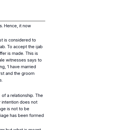
s. Hence, it now
st is considered to
jab
. To accept the
ijab
fer is made. This is
male witnesses says to
ng, ‘I have married
irst and the groom
s.
) of a relationship. The
r intention does not
age is not to be
rriage has been formed
mr
but what is meant