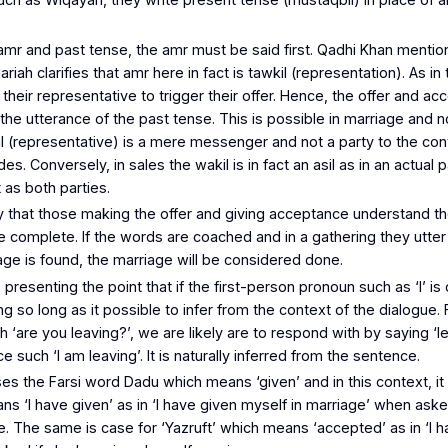
amr
and past tense, the
amr
must be said first. Qadhi Khan mentio
riah clarifies that
amr
here in fact is
tawkil
(representation). As in
their representative to trigger their offer. Hence, the offer and a
the utterance of the past tense. This is possible in marriage and n
l
(representative) is a mere messenger and not a party to the con
des. Conversely, in sales the
wakil
is in fact an
asil
as in an actual p
 as both parties.
ry that those making the offer and giving acceptance understand t
e complete. If the words are coached and in a gathering they utter i
iage is found, the marriage will be considered done.
 presenting the point that if the first-person pronoun such as ‘I’ is
ing so long as it possible to infer from the context of the dialogu
h ‘are you leaving?’, we are likely are to respond with by saying ‘le
e such ‘I am leaving’. It is naturally inferred from the sentence.
ses the Farsi word
Dadu
which means ‘given’ and in this context, it 
s ‘I have given’ as in ‘I have given myself in marriage’ when aske
e. The same is case for ‘
Yazruft
’ which means ‘accepted’ as in ‘I 