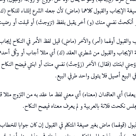
نكاح شرعا (بإيجاب) وهو ما يقال أولا من الزوج أو زوجة (وقبول) وهو م
ة الإيجاب والقبول كلاهما (ماض) لأن جعله الشرع إنشاء للنكاح (ك) 
 أنكحتُ نفسي منك (و) أخر يقبل بلفظ (تزوجتُ) أو قبلت أو رضي
القبول أولهما (أمر) والآخر (ماضٍ) قيل لفظ الأمر في النكاح إيجاب اه
 الإيجاب والقبول من شطري العقد (ك) أي مثلا أجاب أو وكَّل أحدهما 
وّجني ابنتك (فقال) الآخر (زوَّجتُ) نفسي منك أو ابنتي فيضح النكاح ب
ي البيع أصيل فلا يتولى واحد طرفي البيع
 يعلما) أي العاقدان (معناه) أي معني لفظ ما عقد به من التزوج مثلا 
 مجلس نكحت فلانة بالعربية و لم يعرف معناه فيصح النكاح
بول (قولهما) ماض بغير صيغة المتكلم في القبول إن كان جوابا للخطاب. 