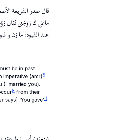
قال صدر الشريعة الأصغر
ماضٍ ك زوِّجْني فقال زوَّ
عند الشهود: ما زن و شو.
ust be in past
5
n imperative (
amr
)
u
(I married you).
8
occur
from their
11
er says] ‘You gave’