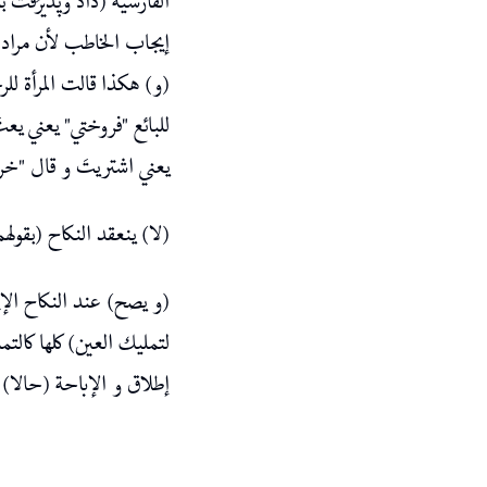
الفارسية (دادُ وپذيرُفت)
إيجاب الخاطب لأن مراده 
و) هكذا قالت المرأة للر
للبائع "فروختي" يعني ي"
يعني اشتريتَ و قال "خر.
لا) ينعقد النكاح (بقول.
و يصح) عند النكاح الإي
لتمليك العين) كلها كالتم
إطلاق و الإباحة (حالا).