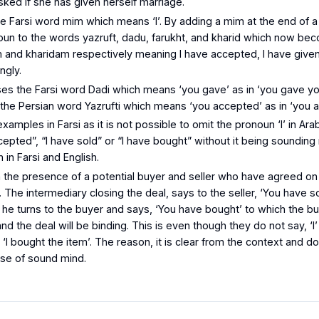
ked if she has given herself marriage.
e Farsi word
mim
which means ‘I’. By adding a
mim
at the end of a
noun to the words
yazruft
,
dadu
,
farukht
, and
kharid
which now be
m
and
kharidam
respectively meaning I have accepted, I have given
ngly.
ses the Farsi word
Dadi
which means ‘you gave’ as in ‘you gave you
s the Persian word
Yazrufti
which means ‘you accepted’ as in ‘you a
amples in Farsi as it is not possible to omit the pronoun ‘I’ in Ar
cepted”, “I have sold” or “I have bought” without it being sounding n
in Farsi and English.
n the presence of a potential buyer and seller who have agreed o
. The intermediary closing the deal, says to the seller, ‘You have so
n he turns to the buyer and says, ‘You have bought’ to which the bu
and the deal will be binding. This is even though they do not say, ‘I’ 
‘I bought the item’. The reason, it is clear from the context and 
ose of sound mind.