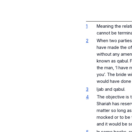
1
Meaning the relat
cannot be termina
2
When two parties 
have made the off
without any amendm
known as
qabul
. 
the man, ‘I have m
you’. The bride w
would have done a
3
Ijab
and
qabul
.
4
The objective is 
Shariah has reser
matter so long as
mocked or to be t
and it would be so
5
In some books, su