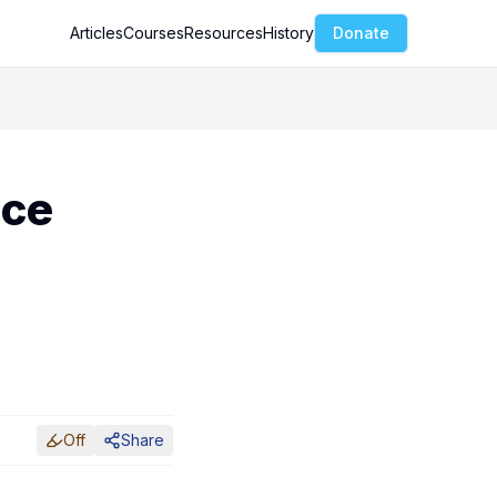
Articles
Courses
Resources
History
Donate
nce
Off
Share