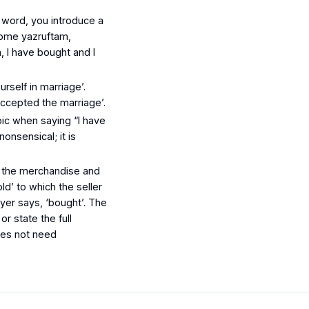
 word, you introduce a
come
yazruftam
,
, I have bought and I
rself in marriage’.
ccepted the marriage’.
abic when saying “I have
onsensical; it is
n the merchandise and
ld’ to which the seller
yer says, ‘bought’. The
or state the full
does not need