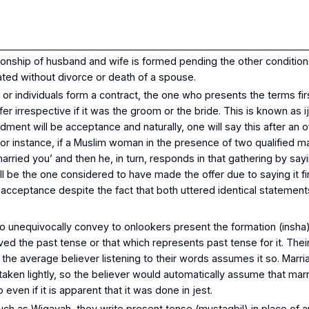
ionship of husband and wife is formed pending the other condition
ted without divorce or death of a spouse.
or individuals form a contract, the one who presents the terms fir
er irrespective if it was the groom or the bride. This is known as
i
ent will be acceptance and naturally, one will say this after an of
For instance, if a Muslim woman in the presence of two qualified 
arried you’ and then he, in turn, responds in that gathering by sayi
ill be the one considered to have made the offer due to saying it f
cceptance despite the fact that both uttered identical statement
to unequivocally convey to onlookers present the formation (
insha
ved the past tense or that which represents past tense for it. Thei
 the average believer listening to their words assumes it so. Marri
aken lightly, so the believer would automatically assume that ma
 even if it is apparent that it was done in jest.
ch as Wiqayah, they write present tense (
mustaqbil
) in place of
a