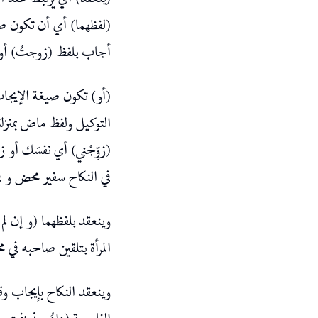
ينعقد) أي يرتبط عقد ال.
لفظهما) أي أن تكون صيغ
أجاب بلفظ (زوجتُ) أو.
أو) تكون صيغة الإيجاب و
التوكيل ولفظ ماض بمنزلة
زوِّجْني) أي نفسَك أو ز
في النكاح سفير محض و ف.
وينعقد بلفظهما (و إن لم
المرأة بتلقين صاحبه في.
وينعقد النكاح بإيجاب وق