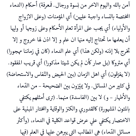
آمن بالله واليوم الاخر من نِسوة ورجال. فمعرفة) أحكام (الدماء
المختصة بالنساء واجبة عليهن) أي المؤمنات (وعلى الازواج
والأولياء) أي يجب على المرأة تعلم الأحكام وعلى زوجها أو وليها
أن يعلمها ما تحتاج إليه منها ان علم و إلا اذن لها خروج و إلا
تخرج بلا إذنه (ولكن هذا) أي علم الدماء (كان في زماننا مهجورا)
أي متروكا (بل صار كأن لم يكن شيئا مذكورا) أي قريب المفقود.
(لا يفرّقون) أي اهل الزمان (بين الحيض والنّفاس والاستحاضة)
في كثير من المسائل. ولا يميّزون بين الصّحيحة – من الدّماء
والأطهار – و) لا بين (الفاسدة) منهما. (ترى أمثلهم يكتفي
بالمتون المشهورة) كالقدوري والكنز والوقاية والمختار المبنية على
الاختصار يكتفي علي عرض قواعد الكلية في الدماء، (وأكثر
مسائل الدّماء) هي المطالب التي يبرهن عليها في العلم (فيها