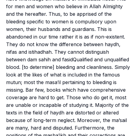
for men and women who believe in Allah Almighty
and the hereafter. Thus, to be apprised of the
bleeding specific to women is compulsory upon
women, their husbands and guardians. This is
abandoned in our time rather it is as if non-existent.
They do not know the difference between
haydh
,
nifas
and
istihadhah
. They cannot distinguish
between
dam sahih
and
fasid
Qualified and unqualified
blood. [to determine] bleeding and cleanliness. Simply
look at the likes of what is included in the famous
mutun
; most the
masa’il
pertaining to bleeding is
missing. Bar few, books which have comprehensive
coverage are hard to get. Those who do get it, most
are unable or incapable of studying it. Majority of the
texts in the field of
haydh
are distorted or altered
because of long-term neglect. Moreover, the
ma’sail
are many, hard and disputed. Furthermore, the
positions of the
masha’ikh
and their corrections are