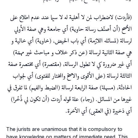
(فأردت) لاضطراب لمن لا أهلية له لا سيما عند عدم اطلاع على
الأصح (أن أصنّف رسالة حاوية) أي جامعة وهي صفة الأولي
لرسالة (لمسائله اللازمة) أي باب الحيض، (خاوية) أي خالية و
هي صفة الثانية لرسالة (عن ذكر خلاف و مباحث غير مهمّة)
أي غير ضرورة كي لا تطول الرسالة، (مقتصرة) أي مختصرة صفة
الثالثة لرسالة (على الأقوى والاصحّ والمختار للفتوى) أي لجواب
الحادثة، (مسهلة) صفة الرابعة لرسالة (الضبط والفهم) لما تفرق في
غيرها من المسائل. (رجاء) علة قوله أردت (أن تكون لي ذُخْرا)
أي ذخيرة (في العقبى) أي الآخرة.
The jurists are unanimous that it is compulsory to
have knowledge on matters of immediate need. This