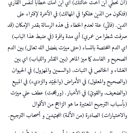
(أن تحطي ابن اخت خالتك) أي ابن أمك خطابا لنفس القاري
(فتكون من الذين هلكوا في المهالك) في الآخرة لإفتراء على
الدين. (فانّي) علة لعدم الخطاء فى هذه الرسالة بقدر الإمكان (قد
صرفت شطرا من عمري) أي مدة وافرة (في ضبط هذا الباب)
اي الدم المختصة بالنساء (حتى ميزت بفضل الله تعالى) بين الدم
الصحيح و الفاسد كما ميز الماهر (بين القشر واللباب) اي بين
الغشاء و الخالص في النبات، (والسمين والمهزول) في الحيوان
(والصحيح والمعلول) في الأمراض (والجيّد والرّديء) في المبيع
(والضعيف، والقويّ) في الأخبار. (ورجّحت) عطف علي ميزت
(بأسباب الترجيح المعتبرة ما هو الرّاجح من الأقوال
والاختيارات) الصادرة (من الأىْمة) المجتهدين و أصحاب الترجيح.