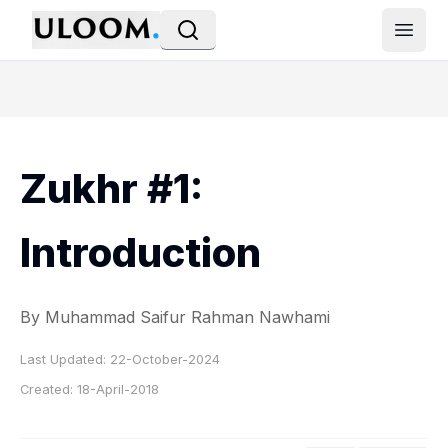
Open
Zukhr #1:
Introduction
By Muhammad Saifur Rahman Nawhami
Last Updated:
22-October-2024
Created:
18-April-2018