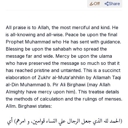
Off
Share
All praise is to Allah, the most merciful and kind. He
is all-knowing and all-wise. Peace be upon the final
Prophet Muhammad who He has sent with guidance.
Blessing be upon the
sahabah
who spread the
message far and wide. Mercy be upon the
ulama
who have preserved the message so much so that it
has reached pristine and untainted. This is a succinct
elaboration of
Zukhr al-Muta'ahhilin
by Allamah Taqi
al-Din Muhammad b. Pir Ali Birghawi (may Allah
Almighty have mercy upon him). This treatise details
the methods of calculation and the rulings of menses.
Allm. Birghawi states:
(الحمد لله الذي جعل الرجال علي النساء قوامين، و امرهم) أي