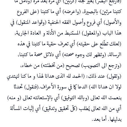
(فارجع البصر) بغير عجلة (كرتين) أي مرة بعد مرة (وتأمل ما
كتبنا مرتين) بالبصيرة، (واعرضه) أي ما كتبنا (على الفروع
والأصول) أي فروع وأصول الفقه الحنفية (وقواعد المنقول) في
هذا الباب (والمعقول) المستنبط من الأدلة و العادة الجارية،
(لعلك تطّلع على حقيته) أي تعرف حقية ما كتبنا في هذه
الرسالة، (وتظهر لك وجوه صحته) أي دلائل صحة ما كتبنا،
(وترجع الى التصويب) تصحيح (من تخطىْته) من خطاء،
(وتقول) عند ذلك: (الحمد لله الذى هدانا لهذا و ما كنا لنهتدي
لولا ان هدانا الله) الدعا كما في سورة الأعراف.(فنقول) تحدثا
بنعمت الله تعالى (وبالله التوفيق) أي بالإستعانته تعالى (و منه)
أي من الله تعالى يُطلب (كلّ تحقيق وتدقيق) أي إثبات المسألة
بدليلها. أما بعد.