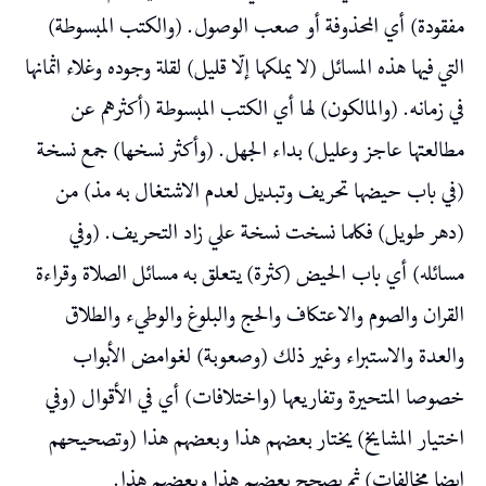
مفقودة) أي المحذوفة أو صعب الوصول. (والكتب المبسوطة)
التي فيها هذه المسائل (لا يملكها إلّا قليل) لقلة وجوده وغلاء اثمانها
في زمانه. (والمالكون) لها أي الكتب المبسوطة (أكثرهم عن
مطالعتها عاجز وعليل) بداء الجهل. (وأكثر نسخها) جمع نسخة
(في باب حيضها تحريف وتبديل لعدم الاشتغال به مذ) من
(دهر طويل) فكلما نسخت نسخة علي زاد التحريف. (وفي
مسائله) أي باب الحيض (كثرة) يتعلق به مسائل الصلاة وقراءة
القران والصوم والاعتكاف والحج والبلوغ والوطيء والطلاق
والعدة والاستبراء وغير ذلك (وصعوبة) لغوامض الأبواب
خصوصا المتحيرة وتفاريعها (واختلافات) أي في الأقوال (وفي
اختيار المشايخ) يختار بعضهم هذا وبعضهم هذا (وتصحيحهم
ايضا مخالفات) ثم يصحح بعضهم هذا وبعضهم هذا.